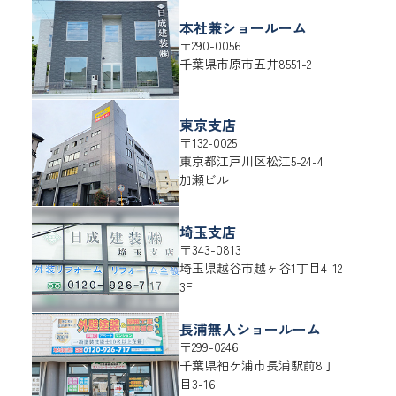
本社兼ショールーム
〒290-0056
千葉県
市原市
五井8551-2
東京支店
〒132-0025
東京都
江戸川区
松江5-24-4
加瀬ビル
埼玉支店
〒343-0813
埼玉県
越谷市
越ヶ谷1丁目4-12
3F
長浦無人ショールーム
〒299-0246
千葉県
袖ケ浦市
長浦駅前8丁
目3-16