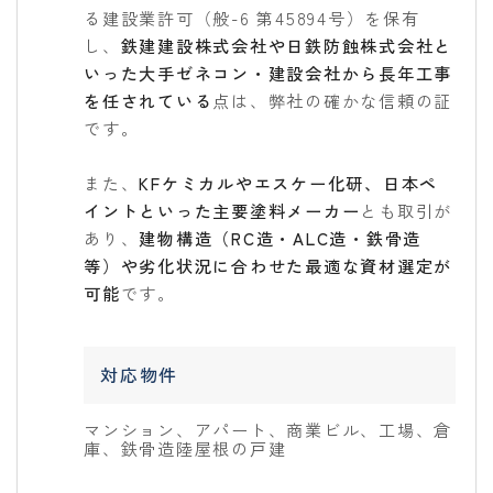
る建設業許可（般-6 第45894号）を保有
し、
鉄建建設株式会社や日鉄防蝕株式会社と
いった大手ゼネコン・建設会社から長年工事
を任されている
点は、弊社の確かな信頼の証
です。
また、
KFケミカルやエスケー化研、日本ペ
イントといった主要塗料メーカー
とも取引が
あり、
建物構造（RC造・ALC造・鉄骨造
等）や劣化状況に合わせた最適な資材選定が
可能
です。
対応物件
マンション、アパート、商業ビル、工場、倉
庫、鉄骨造陸屋根の戸建