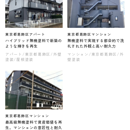
東京都葛飾区アパート
東京都葛飾区マンション
ハイブリッド無機塗料で新築の
無機塗料で実現する都会的で洗
ような輝きを再生
礼された外観と高い耐久力
アパート
/東京都葛飾区
/外壁
マンション
/東京都葛飾区
/外
塗装
/屋根塗装
壁塗装
東京都葛飾区マンション
最高級無機塗料で資産価値を再
生。マンションの意匠性と耐久