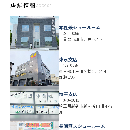
店舗情報
access
本社兼ショールーム
〒290-0056
千葉県
市原市
五井8551-2
東京支店
〒132-0025
東京都
江戸川区
松江5-24-4
加瀬ビル
埼玉支店
〒343-0813
埼玉県
越谷市
越ヶ谷1丁目4-12
3F
長浦無人ショールーム