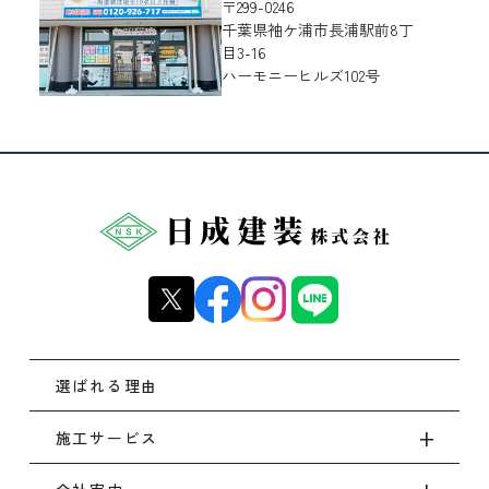
〒299-0246
千葉県
袖ケ浦市
長浦駅前8丁
目3-16
ハーモニーヒルズ102号
選ばれる理由
施工サービス