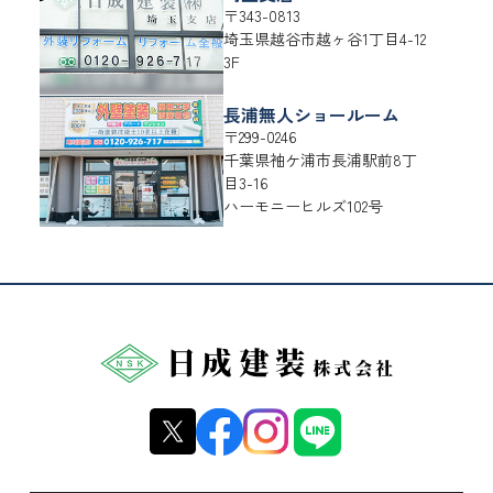
〒343-0813
埼玉県
越谷市
越ヶ谷1丁目4-12
3F
長浦無人ショールーム
〒299-0246
千葉県
袖ケ浦市
長浦駅前8丁
目3-16
ハーモニーヒルズ102号