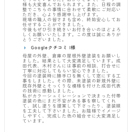
様も大変喜んでおられます。また、日程の調
整でこちらの事情に合わせて柔軟にご対応い
ただき、心より感謝申し上げます。
現場の職人の皆さまも含め、終始安心してお
任せすることができました。
今後もぜひ引き続きいお付き合いのほどよろ
しくお願いいたします。この度は誠にありが
とうございました。
Googleクチコミ I様
母屋の外壁、倉庫の屋根外壁塗装をお願いし
ました。結果として大変満足しています。成
田代表、木村さんには事前の相談、打合せに
丁寧に対応してもらい安心できました。
今回の塗装時に勝手口を無くして窓にする工
事をしました。その際、未塗装の新規外壁に
既存外壁とそっくりな模様を付けた成田代表
の技術に感動しました。
私がカラーシュミレーションで決まった付帯
塗装の色にまだ不安がある事を察してくれ
て、試し塗りを提案して下さったり、塗装順
を工夫して下さいました。お陰様でイメージ
しやすく、完成した色の組合せに大変満足し
ています。