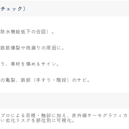
フチェック）
（防水機能低下の合図）。
、鉄筋爆裂や雨漏りの原因に。
おり、素材を傷めるサイン。
グの亀裂、鉄部（手すり・階段）のサビ。
つプロによる目視・触診に加え、赤外線サーモグラフィカ
ない劣化リスクを部位別に可視化。