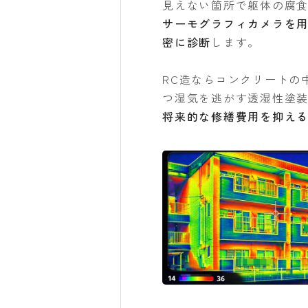
見えない箇所で躯体の腐
サーモグラフィカメラを
密に診断
します。
RC造ならコンクリートの
つ湿気を逃がす透湿性塗
将来的な修繕費用を抑え