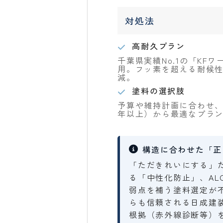
対処法
高耐久プラン
千葉県実績No.1の「K
用。フッ素を超える耐候
減。
塗料の選択肢
予算や維持計画に合わせ、シ
年以上）から最適なプラ
構造に合わせた「正
「ただきれいにする」
る「中性化防止」、A
弱点を補う塗料選定が
らも信頼される日成建
根拠（赤外線診断等）