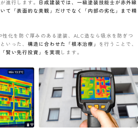
食が進行します。
日成建装では、一級塗装技能士が赤外線
用いて「表面的な美観」だけでなく「内部の劣化」まで精
中性化を防ぐ厚みのある塗装、ALC造なら吸水を防ぎつ
装といった、
構造に合わせた「根本治療」
を行うことで、
る「賢い先行投資」を実現
します。