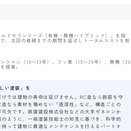
Fワールドセラシリーズ（有機・無機ハイブリッド）」を採
性で、次回の修繕までの期間を延ばしトータルコストを削
リコン（10〜13年）、フッ素（15〜20年）、無機（20
ンを提案。
しい塗装」を
だけでは建物の寿命は延びません。RC造なら鉄筋を守
LC造なら素材を傷めない「透湿性」など、構造ごとの
不可欠です。鉄建建設株式会社などの大手ゼネコンか
装のように、一級塗装技能士の知見に基づき、科学的
を持って建物に最適なメンテナンスを行えるパートナ