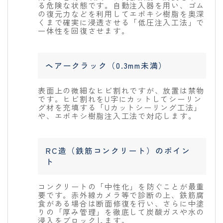
る危険な状態です。自動注入器を用い、ゴム
の復元力などを利用してエポキシ樹脂を奥深
くまで確実に浸透させる「低圧注入工法」で
一体性を回復させます。
ヘアークラック（0.3mm未満）
表面上の微細なヒビ割れですが、放置は禁物
です。ヒビ割れをU字にカットしてシーリン
グ材を充填する「Uカットシーリング工法」
や、エポキシ樹脂注入工法で対応します。
RC造（鉄筋コンクリート）のポイン
ト
コンクリートの「中性化」を防ぐことが最重
要です。赤外線カメラ等で診断の上、鉄筋腐
食がある場合は断面修復を行い、さらに中塗
りの「厚み管理」を徹底して炭酸ガスや水の
浸入をブロックします。