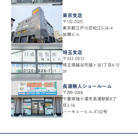
東京支店
〒132-0025
東京都
江戸川区
松江5-24-4
加瀬ビル
埼玉支店
〒343-0813
埼玉県
越谷市
越ヶ谷1丁目4-12
3F
長浦無人ショールーム
〒299-0246
千葉県
袖ケ浦市
長浦駅前8丁
目3-16
ハーモニーヒルズ102号