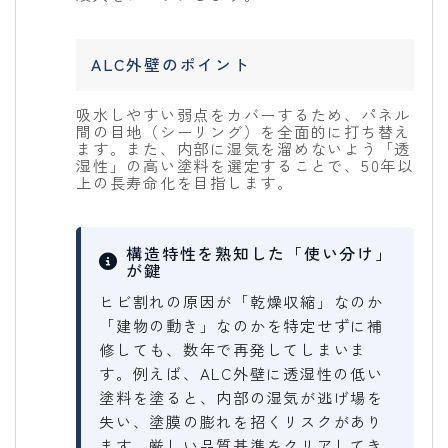
ALC外壁のポイント
吸水しやすい弱点をカバーするため、パネル
間の目地（シーリング）を全面的に打ち替え
ます。また、内部に湿気を溜めないよう「透
湿性」の高い塗料を選定することで、50年以
上の長寿命化を目指します。
構造特性を熟知した「使い分け」
が鍵
ヒビ割れの原因が「乾燥収縮」なのか
「建物の動き」なのかを特定せずに補
修しても、数年で再発してしまいま
す。例えば、ALC外壁に透湿性の低い
塗料を塗ると、内部の湿気が逃げ場を
失い、塗膜の膨れを招くリスクがあり
ます。厳しい品質基準をクリアしてき