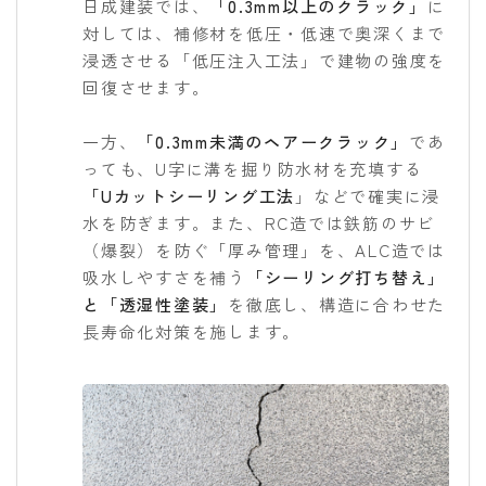
日成建装では、
「0.3mm以上のクラック」
に
対しては、補修材を低圧・低速で奥深くまで
浸透させる「低圧注入工法」で建物の強度を
回復させます。
一方、
「0.3mm未満のヘアークラック」
であ
っても、U字に溝を掘り防水材を充填する
「Uカットシーリング工法
」などで確実に浸
水を防ぎます。また、RC造では鉄筋のサビ
（爆裂）を防ぐ「厚み管理」を、ALC造では
吸水しやすさを補う
「シーリング打ち替え」
と「透湿性塗装」
を徹底し、構造に合わせた
長寿命化対策を施します。