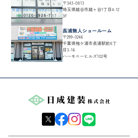
〒343-0813
埼玉県
越谷市
越ヶ谷1丁目4-12
3F
長浦無人ショールーム
〒299-0246
千葉県
袖ケ浦市
長浦駅前8丁
目3-16
ハーモニーヒルズ102号