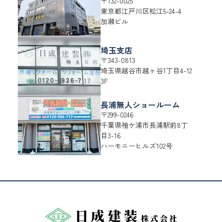
〒132-0025
東京都
江戸川区
松江5-24-4
加瀬ビル
埼玉支店
〒343-0813
埼玉県
越谷市
越ヶ谷1丁目4-12
3F
長浦無人ショールーム
〒299-0246
千葉県
袖ケ浦市
長浦駅前8丁
目3-16
ハーモニーヒルズ102号