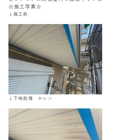
☆施工写真☆
↓施工前
↓下地処理 ケレン