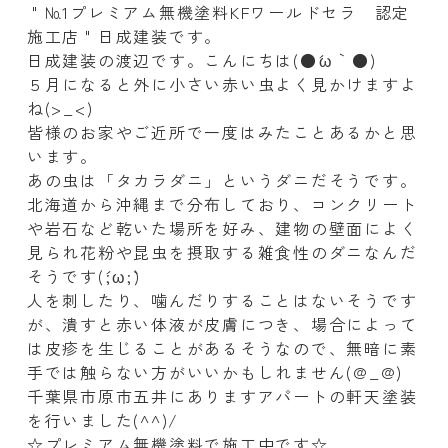
＂№1プレミアム無機塗料KFワールドセラ 認定
施工店＂日成建装です。
日成建装の渡辺です。こんにちは(●´ω｀●)
５月になると外に小さい赤い虫よく見かけますよ
ね(>_<)
皆様のお家やご近所で一度はみたことあるかと思
います。
あの虫は「タカラダニ」というダニだそうです。
北海道から沖縄まで分布しており、コンクリート
や岩石など乾いた場所を好み、建物の壁面によく
見られ花粉や昆虫を摂取する雑食性のダニなんだ
そうです(´;ω;`)
人を刺したり、噛んだりすることはないそうです
が、潰すと赤い体液が皮膚につき、場合によって
は皮疹を生じることがあるそうなので、無暗に素
手では触らない方がいいかもしれません(@_@)
千葉県市原市五井にありますアパートの軒天
塗装
を行いました(^^)/
☆プレミアム無機塗料で施工中です☆