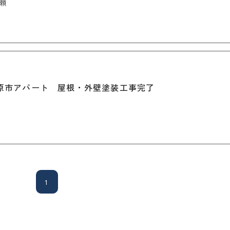
頼
1
原市アパート 屋根・外壁塗装工事完了
1