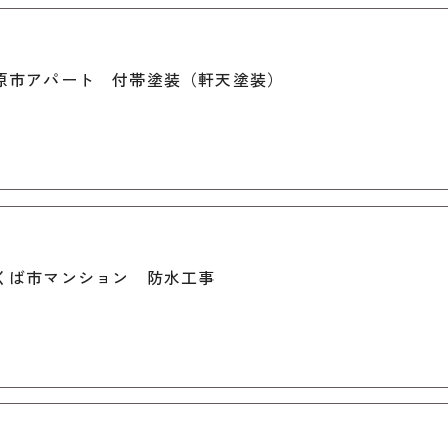
9
原市アパート 付帯塗装（軒天塗装）
8
くば市マンション 防水工事
8