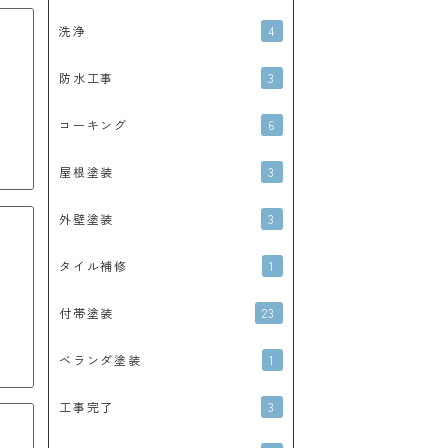
4
洗浄
3
防水工事
6
コーキング
3
屋根塗装
3
外壁塗装
1
タイル補修
23
付帯塗装
1
ベランダ塗装
3
工事完了