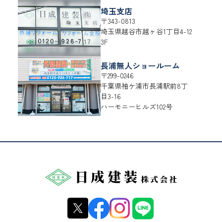
埼玉支店
〒343-0813
埼玉県
越谷市
越ヶ谷1丁目4-12
3F
長浦無人ショールーム
〒299-0246
千葉県
袖ケ浦市
長浦駅前8丁
目3-16
ハーモニーヒルズ102号