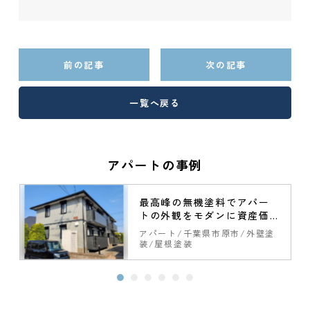
前の記事
次の記事
一覧へ戻る
アパートの事例
最高峰の無機塗料でアパー
トの外観をモダンに資産価
値を向上
壁
アパート
千葉県市原市
外壁塗
装
屋根塗装