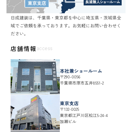
日成建装は、千葉県・東京都を中心に埼玉県・茨城県全
域でご依頼を承っております。
お気軽にお問い合わせく
ださい。
店舗情報
access
本社兼ショールーム
〒290-0056
千葉県
市原市
五井8551-2
東京支店
〒132-0025
東京都
江戸川区
松江5-24-4
加瀬ビル