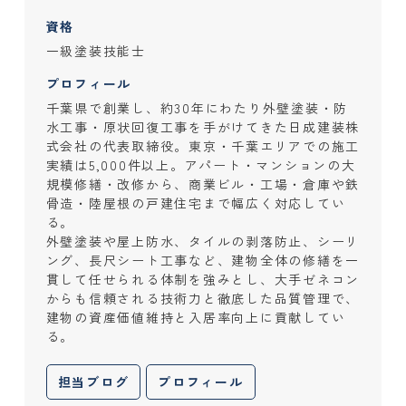
資格
一級塗装技能士
プロフィール
千葉県で創業し、約30年にわたり外壁塗装・防
水工事・原状回復工事を手がけてきた日成建装株
式会社の代表取締役。東京・千葉エリアでの施工
実績は5,000件以上。アパート・マンションの大
規模修繕・改修から、商業ビル・工場・倉庫や鉄
骨造・陸屋根の戸建住宅まで幅広く対応してい
る。
外壁塗装や屋上防水、タイルの剥落防止、シーリ
ング、長尺シート工事など、建物全体の修繕を一
貫して任せられる体制を強みとし、大手ゼネコン
からも信頼される技術力と徹底した品質管理で、
建物の資産価値維持と入居率向上に貢献してい
る。
担当ブログ
プロフィール