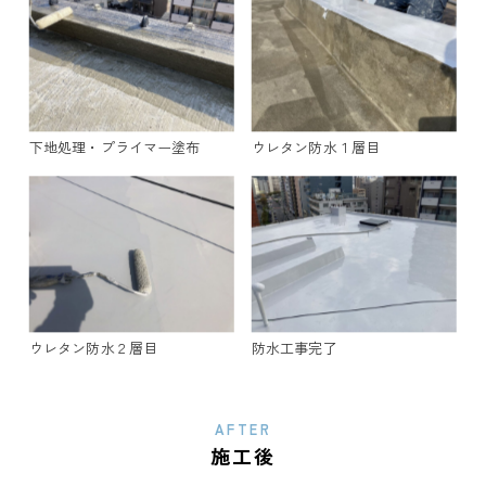
下地処理・プライマー塗布
ウレタン防水１層目
ウレタン防水２層目
防水工事完了
AFTER
施工後