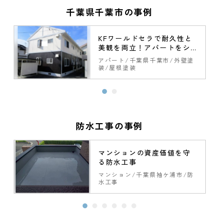
千葉県千葉市の事例
KFワールドセラで耐久性と
美観を両立！アパートをシ
ックなツートンに一新！
アパート
千葉県千葉市
外壁塗
装
屋根塗装
防水工事の事例
マンションの資産価値を守
る防水工事
塗
マンション
千葉県袖ケ浦市
防
水工事